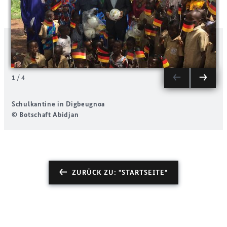
1
/
4
Schulkantine in Digbeugnoa
B
© Botschaft Abidjan
©
ZURÜCK ZU: "STARTSEITE"